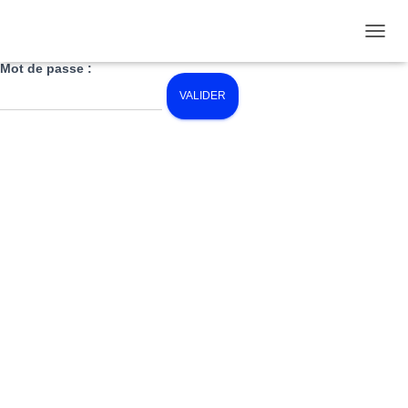
Ce contenu est protégé par un mot de passe. Pour le voir, veuillez
saisir votre mot de passe ci-dessous :
O
Mot de passe :
U
V
R
I
R
/
F
E
R
M
E
R
L