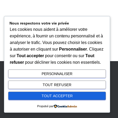
A
N
A
Nous respectons votre vie privée
V
Les cookies nous aident à améliorer votre
I
expérience, à fournir un contenu personnalisé et à
G
analyser le trafic. Vous pouvez choisir les cookies
A
à autoriser en cliquant sur
Personnaliser
. Cliquez
sur
Tout accepter
pour consentir ou sur
Tout
T
refuser
pour décliner les cookies non essentiels.
I
O
PERSONNALISER
MENTIONS LÉGALES
N
TOUT REFUSER
GESTION DES COOKIES
TOUT ACCEPTER
Hestia | Développé par
ThemeIsle
Propulsé par