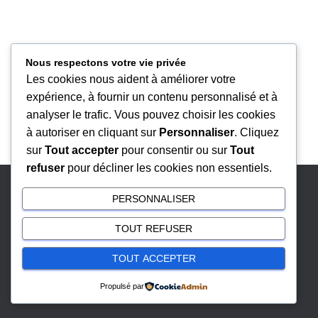
A
N
A
Nous respectons votre vie privée
V
Les cookies nous aident à améliorer votre
I
expérience, à fournir un contenu personnalisé et à
G
analyser le trafic. Vous pouvez choisir les cookies
A
à autoriser en cliquant sur
Personnaliser
. Cliquez
sur
Tout accepter
pour consentir ou sur
Tout
T
refuser
pour décliner les cookies non essentiels.
I
O
PERSONNALISER
MENTIONS LÉGALES
N
TOUT REFUSER
GESTION DES COOKIES
TOUT ACCEPTER
Hestia | Développé par
ThemeIsle
Propulsé par