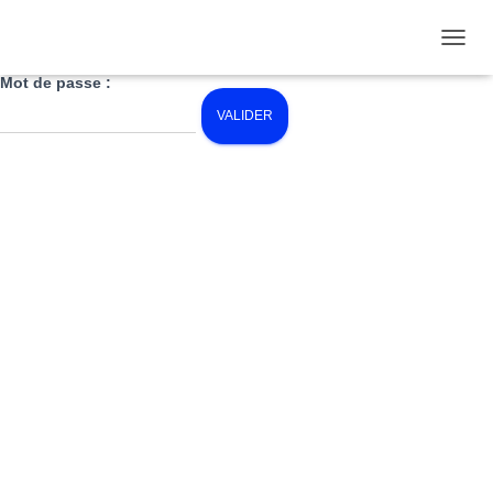
Ce contenu est protégé par un mot de passe. Pour le voir, veuillez
saisir votre mot de passe ci-dessous :
O
Mot de passe :
U
V
R
I
R
/
F
E
R
M
E
R
L